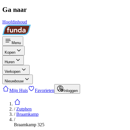
Ga naar
Hoofdinhoud
Menu
Kopen
Huren
Verkopen
Nieuwbouw
Mijn Huis
Favorieten
Inloggen
/
Zutphen
/
Braamkamp
/
Braamkamp 325