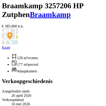
Braamkamp 325
7206 HP
Zutphen
Braamkamp
€ 385.000 k.k.
Kaart
128 m²
wonen
177 m²
perceel
4
slaapkamers
Verkoopgeschiedenis
Aangeboden sinds
26 april 2026
Verkoopdatum
16 mei 2026