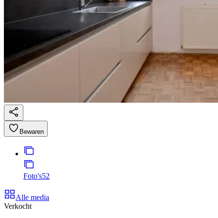
Bewaren
Foto's
52
Alle media
Verkocht