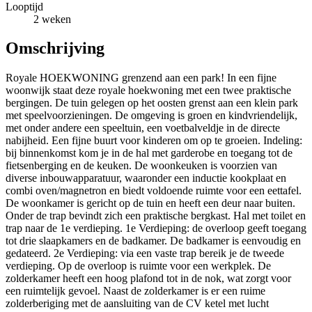
Looptijd
2 weken
Omschrijving
Royale HOEKWONING grenzend aan een park! In een fijne
woonwijk staat deze royale hoekwoning met een twee praktische
bergingen. De tuin gelegen op het oosten grenst aan een klein park
met speelvoorzieningen. De omgeving is groen en kindvriendelijk,
met onder andere een speeltuin, een voetbalveldje in de directe
nabijheid. Een fijne buurt voor kinderen om op te groeien. Indeling:
bij binnenkomst kom je in de hal met garderobe en toegang tot de
fietsenberging en de keuken. De woonkeuken is voorzien van
diverse inbouwapparatuur, waaronder een inductie kookplaat en
combi oven/magnetron en biedt voldoende ruimte voor een eettafel.
De woonkamer is gericht op de tuin en heeft een deur naar buiten.
Onder de trap bevindt zich een praktische bergkast. Hal met toilet en
trap naar de 1e verdieping. 1e Verdieping: de overloop geeft toegang
tot drie slaapkamers en de badkamer. De badkamer is eenvoudig en
gedateerd. 2e Verdieping: via een vaste trap bereik je de tweede
verdieping. Op de overloop is ruimte voor een werkplek. De
zolderkamer heeft een hoog plafond tot in de nok, wat zorgt voor
een ruimtelijk gevoel. Naast de zolderkamer is er een ruime
zolderberiging met de aansluiting van de CV ketel met lucht