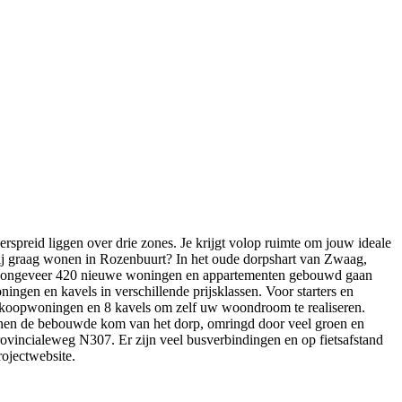
rspreid liggen over drie zones. Je krijgt volop ruimte om jouw ideale
 jij graag wonen in Rozenbuurt? In het oude dorpshart van Zwaag,
ren ongeveer 420 nieuwe woningen en appartementen gebouwd gaan
ngen en kavels in verschillende prijsklassen. Voor starters en
en koopwoningen en 8 kavels om zelf uw woondroom te realiseren.
binnen de bebouwde kom van het dorp, omringd door veel groen en
ovincialeweg N307. Er zijn veel busverbindingen en op fietsafstand
rojectwebsite.