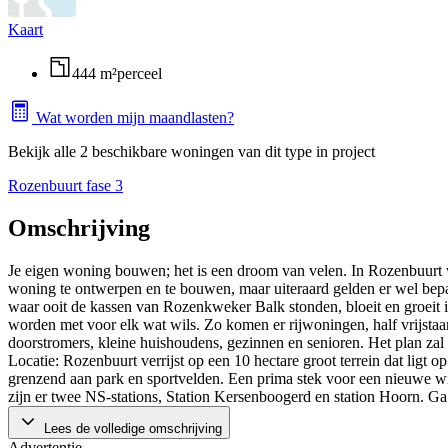
Kaart
444 m²
perceel
Wat worden mijn maandlasten?
Bekijk alle 2 beschikbare woningen van dit type in project
Rozenbuurt fase 3
Omschrijving
Je eigen woning bouwen; het is een droom van velen. In Rozenbuurt wor
woning te ontwerpen en te bouwen, maar uiteraard gelden er wel bepa
waar ooit de kassen van Rozenkweker Balk stonden, bloeit en groe
worden met voor elk wat wils. Zo komen er rijwoningen, half vrijstaa
doorstromers, kleine huishoudens, gezinnen en senioren. Het plan za
Locatie: Rozenbuurt verrijst op een 10 hectare groot terrein dat li
grenzend aan park en sportvelden. Een prima stek voor een nieuwe wi
zijn er twee NS-stations, Station Kersenboogerd en station Hoorn. Ga v
Lees de volledige omschrijving
Advertentie