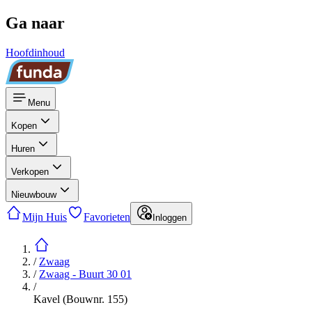
Ga naar
Hoofdinhoud
Menu
Kopen
Huren
Verkopen
Nieuwbouw
Mijn Huis
Favorieten
Inloggen
/
Zwaag
/
Zwaag - Buurt 30 01
/
Kavel (Bouwnr. 155)