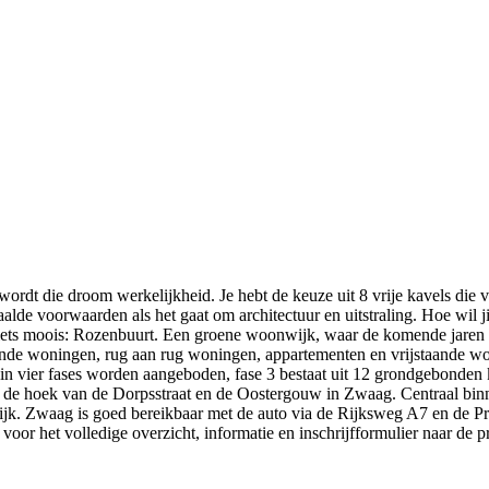
dt die droom werkelijkheid. Je hebt de keuze uit 8 vrije kavels die ve
alde voorwaarden als het gaat om architectuur en uitstraling. Hoe wil
it iets moois: Rozenbuurt. Een groene woonwijk, waar de komende ja
nde woningen, rug aan rug woningen, appartementen en vrijstaande woni
l in vier fases worden aangeboden, fase 3 bestaat uit 12 grondgebond
gt op de hoek van de Dorpsstraat en de Oostergouw in Zwaag. Centraal 
jk. Zwaag is goed bereikbaar met de auto via de Rijksweg A7 en de Pr
oor het volledige overzicht, informatie en inschrijfformulier naar de p