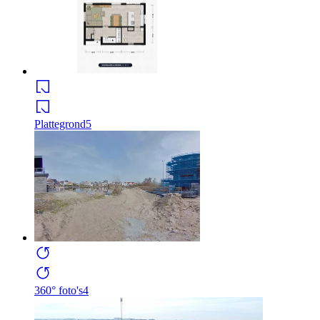
Plattegrond
5
360° foto's
4