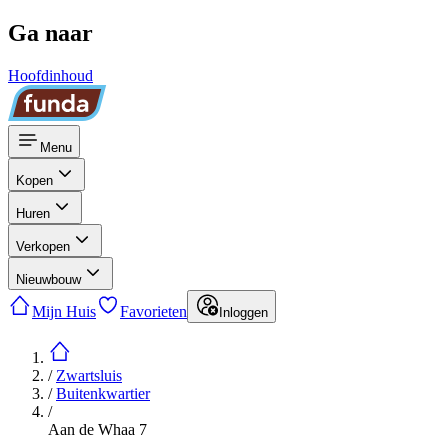
Ga naar
Hoofdinhoud
Menu
Kopen
Huren
Verkopen
Nieuwbouw
Mijn Huis
Favorieten
Inloggen
/
Zwartsluis
/
Buitenkwartier
/
Aan de Whaa 7