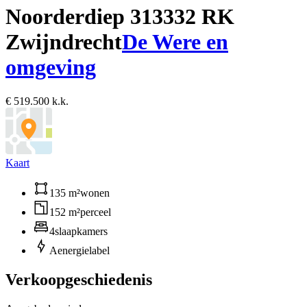
Noorderdiep 31
3332 RK
Zwijndrecht
De Were en
omgeving
€ 519.500 k.k.
Kaart
135 m²
wonen
152 m²
perceel
4
slaapkamers
A
energielabel
Verkoopgeschiedenis