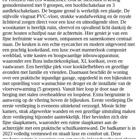
gemoderniseerd met 9 groepen, een hoofdschakelaar en 3
aardlekschakelaars. De begane grond is werkelijk een plaatje. De
stijlvolle visgraat PVC-vloer, strakke wandafwerking en de royale
lichtinval zorgen direct voor een luxe en uitnodigende sfeer. De
woonkamer is heerlijk ruim, sfeervol en opvallend licht dankzij de
grote houten schuifpui naar de achtertuin. Hier geniet je van een
fijne leefruimte waar wonen, ontspannen en samenkomen centraal
staan. De keuken is een echte eyecatcher en modern uitgevoerd met
een prachtig kookeiland, een luxe zwart marmerlook composiet
werkblad, witte kasten en hoogwaardige inbouwapparatuur,
waaronder een Bora inductiekookplaat, XL koelkast, oven en
vaatwasser. Een heerlijke plek voor kookliefhebbers en gezellige
avonden met familie en vrienden. Daarnaast beschikt de woning
over een praktische inpandige garage, opgedeeld in een bijkeuken
met opstelling voor wasmachine en droger en de installatie van de
vloerverwarming (5 groepen). Vanuit hier loop je door naar de
berging met stalen overheaddeur en loopdeur. Extra bergruimte is
aanwezig op de vliering boven de bijkeuken. Eerste verdieping De
eerste verdieping is eveneens uitstekend verzorgd. Mooie lichte
kamers, strak afgewerkte wanden en een gezellige uitstraling maken
deze verdieping bijzonder aantrekkelijk. Hier bevinden zich drie
fijne slaapkamers, waaronder een ruime slaapkamer aan de
achterzijde met een praktische schuifkastenwand. De badkamer is in
2023 volledig vernieuwd en straalt luxe en comfort uit. Deze