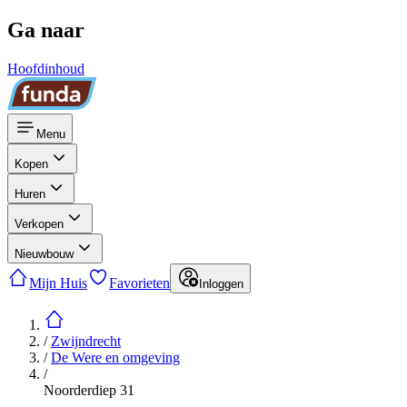
Ga naar
Hoofdinhoud
Menu
Kopen
Huren
Verkopen
Nieuwbouw
Mijn Huis
Favorieten
Inloggen
/
Zwijndrecht
/
De Were en omgeving
/
Noorderdiep 31