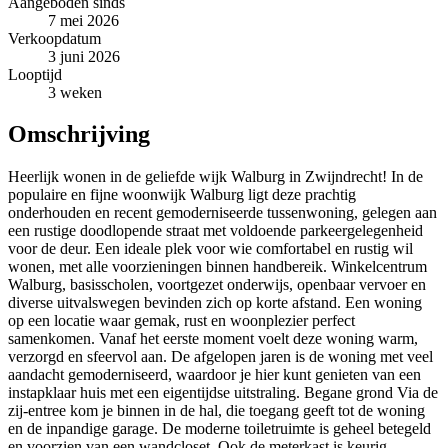
Aangeboden sinds
7 mei 2026
Verkoopdatum
3 juni 2026
Looptijd
3 weken
Omschrijving
Heerlijk wonen in de geliefde wijk Walburg in Zwijndrecht! In de
populaire en fijne woonwijk Walburg ligt deze prachtig
onderhouden en recent gemoderniseerde tussenwoning, gelegen aan
een rustige doodlopende straat met voldoende parkeergelegenheid
voor de deur. Een ideale plek voor wie comfortabel en rustig wil
wonen, met alle voorzieningen binnen handbereik. Winkelcentrum
Walburg, basisscholen, voortgezet onderwijs, openbaar vervoer en
diverse uitvalswegen bevinden zich op korte afstand. Een woning
op een locatie waar gemak, rust en woonplezier perfect
samenkomen. Vanaf het eerste moment voelt deze woning warm,
verzorgd en sfeervol aan. De afgelopen jaren is de woning met veel
aandacht gemoderniseerd, waardoor je hier kunt genieten van een
instapklaar huis met een eigentijdse uitstraling. Begane grond Via de
zij-entree kom je binnen in de hal, die toegang geeft tot de woning
en de inpandige garage. De moderne toiletruimte is geheel betegeld
en voorzien van een wandcloset. Ook de meterkast is keurig