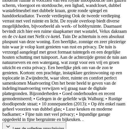
moderne ruimte is voorzien van een royale inloopdouche met glazen
scherm, vloergoot en stortdouche, een ligbad, wandcloset, dubbel
wastafelmeubel met dubbele kraan, grote ronde spiegel en
handdoekradiator. Tweede verdieping Ook de tweede verdieping
verrast met veel ruimte en licht. De royale overloop biedt diverse
mogelijkheden, bijvoorbeeld als werk- of hobbyruimte. Daarnaast
bevindt zich hier een ruime slaapkamer met wastafel, Velux dakraam
en de cv-kast met Nefit cv-ketel. Tuin De achtertuin is een absoluut
pluspunt van deze woning. Een heerlijke, zonnige en zeer plezierige
tuin waar je volop kunt genieten van rust en privacy. De tuin is
verzorgd aangelegd met groot formaat tuintegels en een degelijke
houten schutting met tuinpoort. Aan de achterzijde grenst de tuin aan
natuuroevers en een watergang, wat zorgt voor een vrij en groen
uitzicht en extra privacy. Een heerlijke plek om van de zon te
genieten. Kortom: een prachtige, instapklare gezinswoning op een
toplocatie in Zwijndrecht, waar sfeer, ruimte en comfort perfect
samenkomen Maatvoering Om het beste beeld te geven van de
indeling/maatvoering verwijzen wij graag naar de digitale
plattegronden. Bijzonderheden • Goed onderhouden en recent
gemoderniseerd; • Gelegen in de geliefde wijk Walburg; • Rustige
doodlopende straat; • 10 zonnepanelen (2013); • Op één enkel raam
geheel voorzien van dubbel glas; • Luxe keuken en moderne
badkamer; • Fijne tuin met veel privacy; • Inpandige garage
opgedeeld in fijne bergruimte en bijkeuken. .
Lees de volledige omschrijving