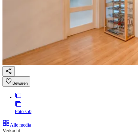
Bewaren
Foto's
50
Alle media
Verkocht