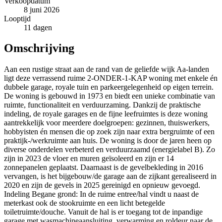
Verkoopdatum
8 juni 2026
Looptijd
11 dagen
Omschrijving
Aan een rustige straat aan de rand van de geliefde wijk Aa-landen
ligt deze verrassend ruime 2-ONDER-1-KAP woning met enkele én
dubbele garage, royale tuin en parkeergelegenheid op eigen terrein.
De woning is gebouwd in 1973 en biedt een unieke combinatie van
ruimte, functionaliteit en verduurzaming. Dankzij de praktische
indeling, de royale garages en de fijne leefruimtes is deze woning
aantrekkelijk voor meerdere doelgroepen: gezinnen, thuiswerkers,
hobbyisten én mensen die op zoek zijn naar extra bergruimte of een
praktijk-/werkruimte aan huis. De woning is door de jaren heen op
diverse onderdelen verbeterd en verduurzaamd (energielabel B). Zo
zijn in 2023 de vloer en muren geïsoleerd en zijn er 14
zonnepanelen geplaatst. Daarnaast is de gevelbekleding in 2016
vervangen, is het bijgebouw/de garage aan de zijkant gerealiseerd in
2020 en zijn de gevels in 2025 gereinigd en opnieuw gevoegd.
Indeling Begane grond: In de ruime entree/hal vindt u naast de
meterkast ook de stookruimte en een licht betegelde
toiletruimte/douche. Vanuit de hal is er toegang tot de inpandige
garage met wasmachineaansluiting, verwarming en roldeur naar de