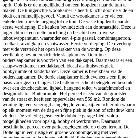
oprit. Ook is er de mogelijkheid om een loopdeur naar de tuin te
maken. De tuingerichte woonkamer is heerlijk licht door de vide en
biedt een ruimtelijk gevoel. Vanuit de woonkamer is er via een
enkele deur directe toegang tot de tuin. De vaste trap leidt naar de
eerste verdieping. De keuken bevindt zich aan de straatzijde. Deze is
ingericht met een nette inrichting en beschikt over diverse
inbouwapparatuur, waaronder een 4-pits gasstel, combimagnetron,
koelkast, afzuigkap en vaatwasser. Eerste verdieping: De overloop
met vide versterkt het open karakter van de woning. Op deze
verdieping bevinden zich drie slaapkamers. De ruime
ouderslaapkamer is voorzien van een dakkapel. Daarnaast is er een
slaap-/werkkamer met dakkapel, ideaal als thuiswerkplek,
hobbyruimte of kinderkamer. Deze kamer is bereikbaar via de
ouderslaapkamer. De derde slaapkamer biedt eveneens een fijne
basis voor gezin of logés. De badkamer is licht betegeld en beschikt
over een douchecabine, ligbad, hangend toilet, wastafelmeubel en
designradiator. Buitenruimte: Het perceel is één van de grootsten
van de straat en heeft een oppervlakte van 559 m2. Rondom de
woning ligt een verzorgd aangelegde voor-, zij- en achtertuin waar u
op elk moment van de dag een fijne plek in de zon of schaduw kunt
vinden. De volledig geïsoleerde dubbele garage biedt volop
mogelijkheden voor opslag, hobby of werkruimte. Daarnaast
beschikt het perceel over parkeergelegenheid op eigen terrein. De
Dolte ligt in een rustige en groene woonomgeving met veel
voorzieningen in de directe nabijheid. Scholen, sportverenigingen,