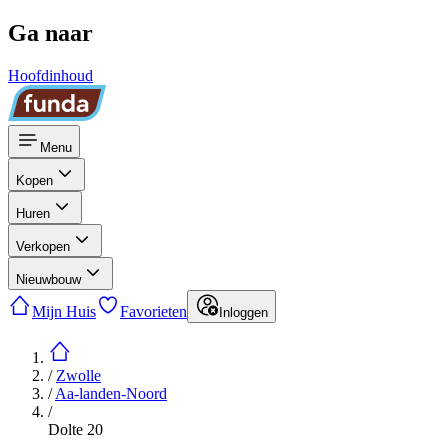
Ga naar
Hoofdinhoud
Menu
Kopen
Huren
Verkopen
Nieuwbouw
Mijn Huis
Favorieten
Inloggen
/
Zwolle
/
Aa-landen-Noord
/
Dolte 20