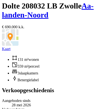
Dolte 20
8032 LB Zwolle
Aa-
landen-Noord
€ 690.000 k.k.
Kaart
131 m²
wonen
559 m²
perceel
3
slaapkamers
B
energielabel
Verkoopgeschiedenis
Aangeboden sinds
28 mei 2026