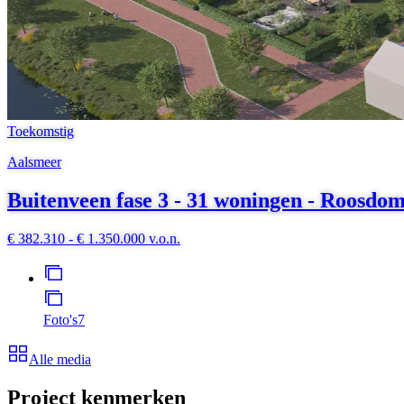
Toekomstig
Aalsmeer
Buitenveen fase 3 - 31 woningen - Roosdom
€ 382.310 - € 1.350.000 v.o.n.
Foto's
7
Alle media
Project kenmerken