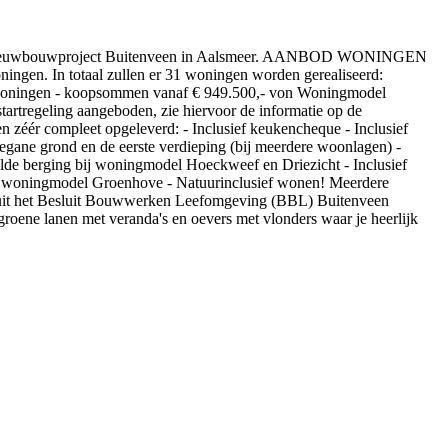
 nieuwbouwproject Buitenveen in Aalsmeer. AANBOD WONINGEN
gen. In totaal zullen er 31 woningen worden gerealiseerd:
woningen - koopsommen vanaf € 949.500,- von Woningmodel
regeling aangeboden, zie hiervoor de informatie op de
ér compleet opgeleverd: - Inclusief keukencheque - Inclusief
egane grond en de eerste verdieping (bij meerdere woonlagen) -
selde berging bij woningmodel Hoeckweef en Driezicht - Inclusief
bij woningmodel Groenhove - Natuurinclusief wonen! Meerdere
g uit het Besluit Bouwwerken Leefomgeving (BBL) Buitenveen
groene lanen met veranda's en oevers met vlonders waar je heerlijk