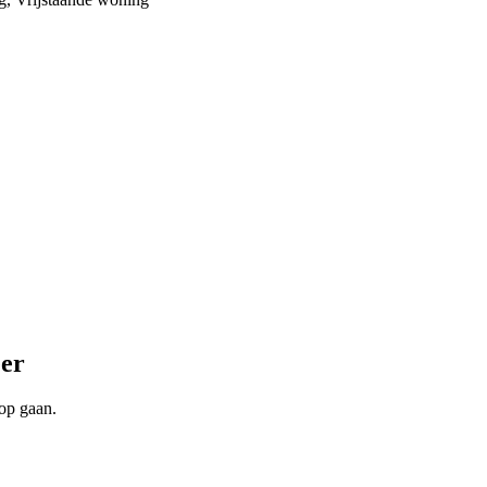
eer
oop gaan.