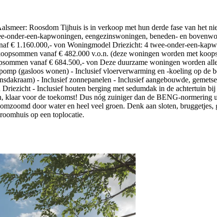
r: Roosdom Tijhuis is in verkoop met hun derde fase van het
ee-onder-een-kapwoningen, eengezinswoningen, beneden- en bovenwonin
af € 1.160.000,- von Woningmodel Driezicht: 4 twee-onder-een-kap
psommen vanaf € 482.000 v.o.n. (deze woningen worden met koopstart
ommen vanaf € 684.500,- von Deze duurzame woningen worden allen zé
epomp (gasloos wonen) - Inclusief vloerverwarming en -koeling op de b
rpansdakraam) - Inclusief zonnepanelen - Inclusief aangebouwde, gemet
 Driezicht - Inclusief houten berging met sedumdak in de achtertuin 
gen, klaar voor de toekomst! Dus nóg zuiniger dan de BENG-normerin
t omzoomd door water en heel veel groen. Denk aan sloten, bruggetjes, 
droomhuis op een toplocatie.