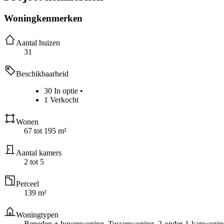
Woningkenmerken
Aantal huizen
31
Beschikbaarheid
30 In optie
•
1 Verkocht
Wonen
67 tot 195 m²
Aantal kamers
2 tot 5
Perceel
139 m²
Woningtypen
Beneden + bovenwoning, Tussenwoning, 2-onder-1-kapwoning