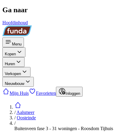
Ga naar
Hoofdinhoud
Menu
Kopen
Huren
Verkopen
Nieuwbouw
Mijn Huis
Favorieten
Inloggen
/
Aalsmeer
/
Oosteinde
/
Buitenveen fase 3 - 31 woningen - Roosdom Tijhuis