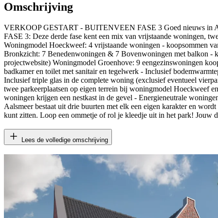
Omschrijving
VERKOOP GESTART - BUITENVEEN FASE 3 Goed nieuws in Aalsmee
FASE 3: Deze derde fase kent een mix van vrijstaande woningen, tw
Woningmodel Hoeckweef: 4 vrijstaande woningen - koopsommen van
Bronkzicht: 7 Benedenwoningen & 7 Bovenwoningen met balkon - koo
projectwebsite) Woningmodel Groenhove: 9 eengezinswoningen koops
badkamer en toilet met sanitair en tegelwerk - Inclusief bodemwarmt
Inclusief triple glas in de complete woning (exclusief eventueel vie
twee parkeerplaatsen op eigen terrein bij woningmodel Hoeckweef en
woningen krijgen een nestkast in de gevel - Energieneutrale wonin
Aalsmeer bestaat uit drie buurten met elk een eigen karakter en word
kunt zitten. Loop een ommetje of rol je kleedje uit in het park! Jouw 
Lees de volledige omschrijving