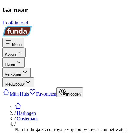
Ga naar
Hoofdinhoud
Menu
Kopen
Huren
Verkopen
Nieuwbouw
Mijn Huis
Favorieten
Inloggen
/
Harlingen
/
Oosterpark
/
Plan Ludinga 8 zeer royale vrije bouwkavels aan het water