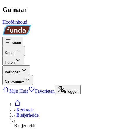
Ga naar
Hoofdinhoud
Menu
Kopen
Huren
Verkopen
Nieuwbouw
Mijn Huis
Favorieten
Inloggen
/
Kerkrade
/
Bleijerheide
/
Bleijerheide