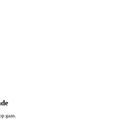
ade
oop gaan.