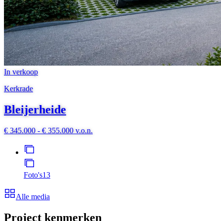
In verkoop
Kerkrade
Bleijerheide
€ 345.000 - € 355.000 v.o.n.
Foto's
13
Alle media
Project kenmerken