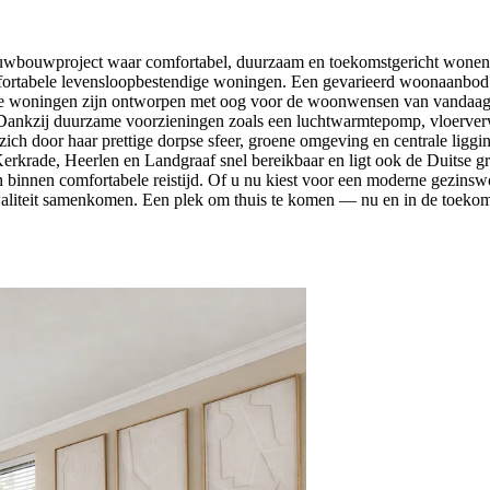
nieuwbouwproject waar comfortabel, duurzaam en toekomstgericht wonen
fortabele levensloopbestendige woningen. Een gevarieerd woonaanbod v
e woningen zijn ontworpen met oog voor de woonwensen van vandaag én
Dankzij duurzame voorzieningen zoals een luchtwarmtepomp, vloerverwar
ch door haar prettige dorpse sfeer, groene omgeving en centrale ligging
erkrade, Heerlen en Landgraaf snel bereikbaar en ligt ook de Duitse g
 binnen comfortabele reistijd. Of u nu kiest voor een moderne gezinswo
liteit samenkomen. Een plek om thuis te komen — nu en in de toekoms