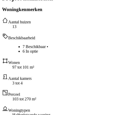
Woningkenmerken
Aantal huizen
13
Beschikbaarheid
7 Beschikbaar
•
6 In optie
Wonen
97 tot 101 m²
Aantal kamers
3 tot 4
Perceel
103 tot 270 m²
Woningtypen
Halfvrijstaande woning