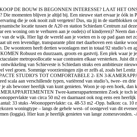
 BOUW IS BEGONNEN INTERESSE? LAAT HET ONS WETEN! Heri
an? Die momenten blijven je altijd bij. Een nieuwe start ervaar je óók i
rvaring die je ook nooit zult vergeten! Dus, sta jij in de startblokken
n dynamische locatie tussen de A20 en station Schiedam Centrum zal 
naar een woning om te verhuren aan je oude(s) of kind(eren)? Neem 
n de wijk. Hier ligt de wereld aan je voeten en is op pad gaan net zo l
aat uit een levendige, transparante plint met daarboven een slanke woon
gen. De woontoren heeft dertien woonlagen met in totaal 92 studio’s en
obuust en duurzaam, groots en gastvrij. Een plek waar je je echt 
ctaculaire metropoollocatie waar contrasten elkaar versterken. Juist d
ling van Schieveste is Schiedam straks een ambitieuze nieuwe stads
eel veel groen. Sommige voorzieningen zijn er zelfs al, zoals het Lent
 VAN COMPACTE STUDIO'S TOT COMFORTABELE 2- EN 3-KAMERAPPART
eed scala aan verschillende typen, variërend van studio’s, twee- en dr
r je als bewoner heerlijk van kunt genieten. Woon je op een hoek, dan 
RTEMENTEN Twee-kamerappartementen Zoek je toch iets meer 
onoppervlakte van circa 50 m2 en daarnaast ook nog eens een heerlij
sen! -Aantal: 33 stuks -Woonoppervlakte: ca. 48-53 m2 -Opp. balk
 gekozen woningtype – langs de gehele west- of oostgevel van dit evene
men (loggia). Hier kun je heerlijk genieten van lange zomeravonden. -