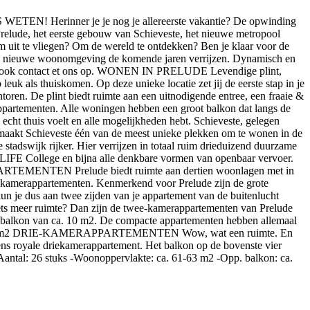
nner je je nog je allereerste vakantie? De opwinding
n Prelude, het eerste gebouw van Schieveste, het nieuwe metropool
 om uit te vliegen? Om de wereld te ontdekken? Ben je klaar voor de
deze nieuwe woonomgeving de komende jaren verrijzen. Dynamisch en
dan ook contact et ons op. WONEN IN PRELUDE Levendige plint,
euk als thuiskomen. Op deze unieke locatie zet jij de eerste stap in je
toren. De plint biedt ruimte aan een uitnodigende entree, een fraaie &
 appartementen. Alle woningen hebben een groot balkon dat langs de
thuis voelt en alle mogelijkheden hebt. Schieveste, gelegen
it maakt Schieveste één van de meest unieke plekken om te wonen in de
wijk rijker. Hier verrijzen in totaal ruim drieduizend duurzame
iz LIFE College en bijna alle denkbare vormen van openbaar vervoer.
EMENTEN Prelude biedt ruimte aan dertien woonlagen met in
ie kamerappartementen. Kenmerkend voor Prelude zijn de grote
kun je dus aan twee zijden van je appartement van de buitenlucht
ruimte? Dan zijn de twee-kamerappartementen van Prelude
k balkon van ca. 10 m2. De compacte appartementen hebben allemaal
on: ca. 10 m2 DRIE-KAMERAPPARTEMENTEN Wow, wat een ruimte. En
ens royale driekamerappartement. Het balkon op de bovenste vier
Aantal: 26 stuks -Woonoppervlakte: ca. 61-63 m2 -Opp. balkon: ca.