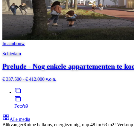
In aanbouw
Schiedam
Prelude - Nog enkele appartementen te ko
€ 337.500 - € 412.000 v.o.n.
Foto's
9
Alle media
Blikvanger
Ruime balkons, energiezuinig, opp.48 tm 63 m2! Verkoop 