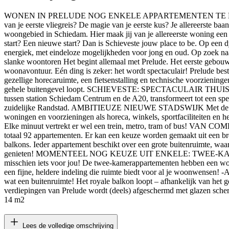
WONEN IN PRELUDE NOG ENKELE APPARTEMENTEN TE KOOP DE
van je eerste vliegreis? De magie van je eerste kus? Je allereerste ba
woongebied in Schiedam. Hier maak jij van je allereerste woning een e
start? Een nieuwe start? Dan is Schieveste jouw place to be. Op ee
energiek, met eindeloze mogelijkheden voor jong en oud. Op zoek 
slanke woontoren Het begint allemaal met Prelude. Het eerste gebouw va
woonavontuur. Eén ding is zeker: het wordt spectaculair! Prelude best
gezellige horecaruimte, een fietsenstalling en technische voorzienin
gehele buitengevel loopt. SCHIEVESTE: SPECTACULAIR THUISKOMEN R
tussen station Schiedam Centrum en de A20, transformeert tot een spe
zuidelijke Randstad. AMBITIEUZE NIEUWE STADSWIJK Met de ontwikke
woningen en voorzieningen als horeca, winkels, sportfaciliteiten en h
Elke minuut vertrekt er wel een trein, metro, tram of bus!
totaal 92 appartementen. Er kan een keuze worden gemaakt uit een br
balkons. Ieder appartement beschikt over een grote buitenruimte, waa
genieten! MOMENTEEL NOG KEUZE UIT ENKELE: TWEE-KAMERAPPA
misschien iets voor jou! De twee-kamerappartementen hebben een wo
een fijne, heldere indeling die ruimte biedt voor al je woonwen
wat een buitenruimte! Het royale balkon loopt – afhankelijk van het
verdiepingen van Prelude wordt (deels) afgeschermd met glazen scher
14 m2
Lees de volledige omschrijving