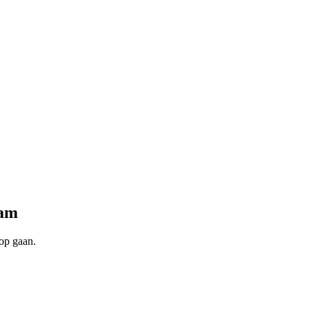
dam
oop gaan.