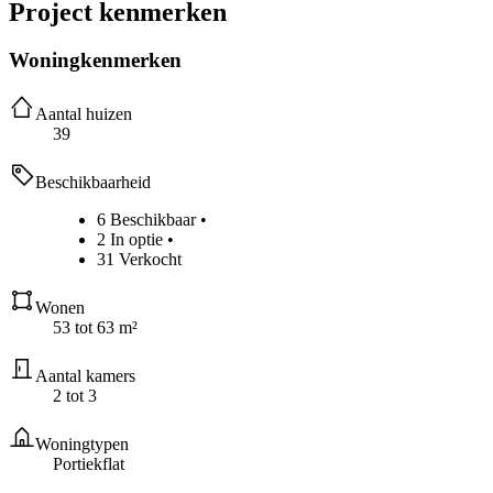
Project kenmerken
Woningkenmerken
Aantal huizen
39
Beschikbaarheid
6 Beschikbaar
•
2 In optie
•
31 Verkocht
Wonen
53 tot 63 m²
Aantal kamers
2 tot 3
Woningtypen
Portiekflat