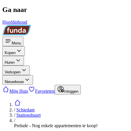
Ga naar
Hoofdinhoud
Menu
Kopen
Huren
Verkopen
Nieuwbouw
Mijn Huis
Favorieten
Inloggen
/
Schiedam
/
Stationsbuurt
/
Prelude - Nog enkele appartementen te koop!