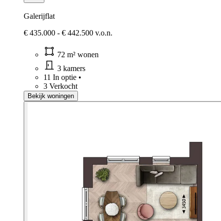
Galerijflat
€ 435.000 - € 442.500 v.o.n.
72 m² wonen
3 kamers
11 In optie
•
3 Verkocht
Bekijk woningen