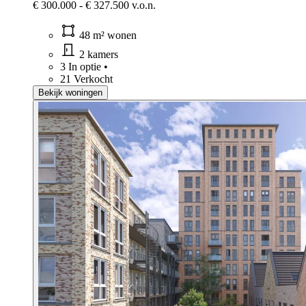
€ 300.000 - € 327.500 v.o.n.
48 m² wonen
2 kamers
3 In optie
•
21 Verkocht
Bekijk woningen