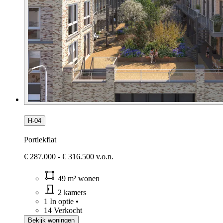
H-04
Portiekflat
€ 287.000 - € 316.500 v.o.n.
49 m² wonen
2 kamers
1 In optie
•
14 Verkocht
Bekijk woningen