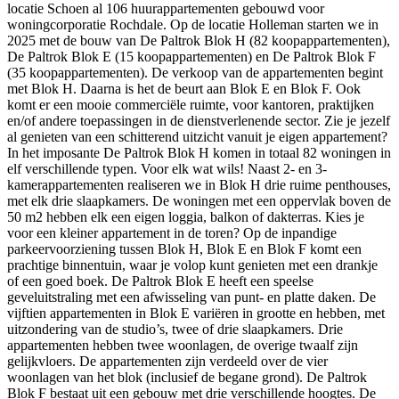
locatie Schoen al 106 huurappartementen gebouwd voor
woningcorporatie Rochdale. Op de locatie Holleman starten we in
2025 met de bouw van De Paltrok Blok H (82 koopappartementen),
De Paltrok Blok E (15 koopappartementen) en De Paltrok Blok F
(35 koopappartementen). De verkoop van de appartementen begint
met Blok H. Daarna is het de beurt aan Blok E en Blok F. Ook
komt er een mooie commerciële ruimte, voor kantoren, praktijken
en/of andere toepassingen in de dienstverlenende sector. Zie je jezelf
al genieten van een schitterend uitzicht vanuit je eigen appartement?
In het imposante De Paltrok Blok H komen in totaal 82 woningen in
elf verschillende typen. Voor elk wat wils! Naast 2- en 3-
kamerappartementen realiseren we in Blok H drie ruime penthouses,
met elk drie slaapkamers. De woningen met een oppervlak boven de
50 m2 hebben elk een eigen loggia, balkon of dakterras. Kies je
voor een kleiner appartement in de toren? Op de inpandige
parkeervoorziening tussen Blok H, Blok E en Blok F komt een
prachtige binnentuin, waar je volop kunt genieten met een drankje
of een goed boek. De Paltrok Blok E heeft een speelse
geveluitstraling met een afwisseling van punt- en platte daken. De
vijftien appartementen in Blok E variëren in grootte en hebben, met
uitzondering van de studio’s, twee of drie slaapkamers. Drie
appartementen hebben twee woonlagen, de overige twaalf zijn
gelijkvloers. De appartementen zijn verdeeld over de vier
woonlagen van het blok (inclusief de begane grond). De Paltrok
Blok F bestaat uit een gebouw met drie verschillende hoogtes. De