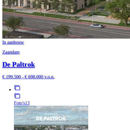
In aanbouw
Zaandam
De Paltrok
€ 199.500 - € 698.000 v.o.n.
Foto's
13