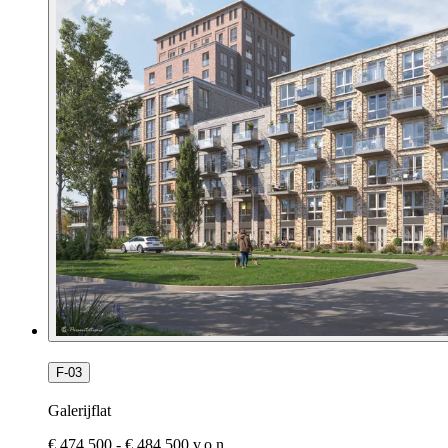
F-03
Galerijflat
€ 474.500 - € 484.500 v.o.n.