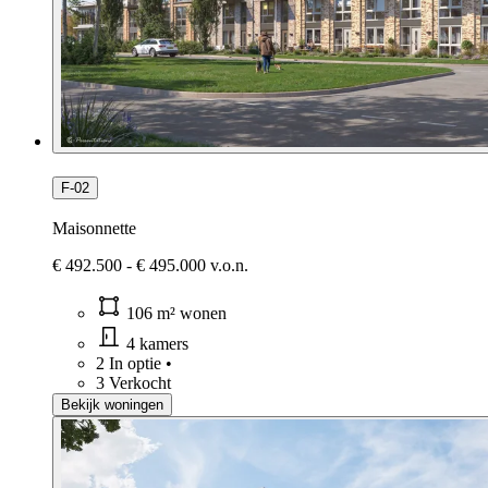
F-02
Maisonnette
€ 492.500 - € 495.000 v.o.n.
106 m² wonen
4 kamers
2 In optie
•
3 Verkocht
Bekijk woningen