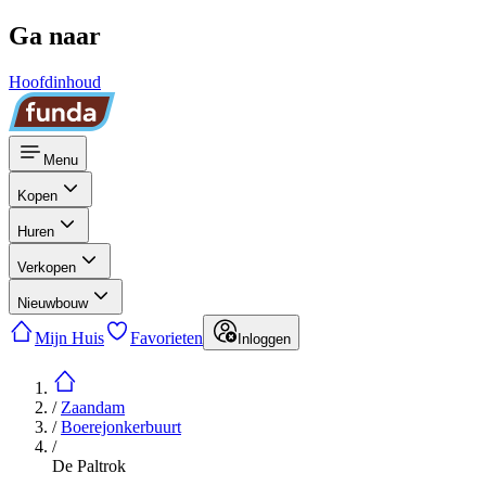
Ga naar
Hoofdinhoud
Menu
Kopen
Huren
Verkopen
Nieuwbouw
Mijn Huis
Favorieten
Inloggen
/
Zaandam
/
Boerejonkerbuurt
/
De Paltrok