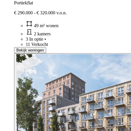
Portiekflat
€ 290.000 - € 320.000 v.o.n.
49 m² wonen
2 kamers
3 In optie
•
11 Verkocht
Bekijk woningen