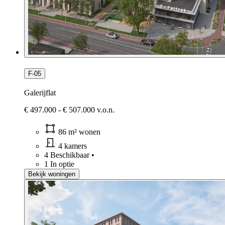
F-05
Galerijflat
€ 497.000 - € 507.000 v.o.n.
86 m² wonen
4 kamers
4 Beschikbaar
•
1 In optie
Bekijk woningen