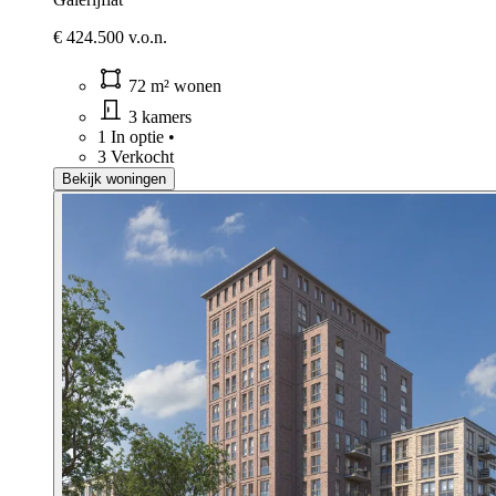
€ 424.500 v.o.n.
72 m² wonen
3 kamers
1 In optie
•
3 Verkocht
Bekijk woningen