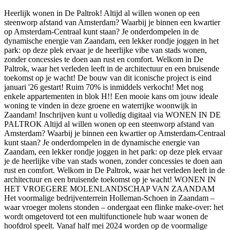
Heerlijk wonen in De Paltrok! Altijd al willen wonen op een
steenworp afstand van Amsterdam? Waarbij je binnen een kwartier
op Amsterdam-Centraal kunt staan? Je onderdompelen in de
dynamische energie van Zaandam, een lekker rondje joggen in het
park: op deze plek ervaar je de heerlijke vibe van stads wonen,
zonder concessies te doen aan rust en comfort. Welkom in De
Paltrok, waar het verleden leeft in de architectuur en een bruisende
toekomst op je wacht! De bouw van dit iconische project is eind
januari '26 gestart! Ruim 70% is inmiddels verkocht! Met nog
enkele appartementen in blok H!! Een mooie kans om jouw ideale
woning te vinden in deze groene en waterrijke woonwijk in
Zaandam! Inschrijven kunt u volledig digitaal via WONEN IN DE
PALTROK Altijd al willen wonen op een steenworp afstand van
Amsterdam? Waarbij je binnen een kwartier op Amsterdam-Centraal
kunt staan? Je onderdompelen in de dynamische energie van
Zaandam, een lekker rondje joggen in het park: op deze plek ervaar
je de heerlijke vibe van stads wonen, zonder concessies te doen aan
rust en comfort. Welkom in De Paltrok, waar het verleden leeft in de
architectuur en een bruisende toekomst op je wacht! WONEN IN
HET VROEGERE MOLENLANDSCHAP VAN ZAANDAM
Het voormalige bedrijventerrein Holleman-Schoen in Zaandam –
waar vroeger molens stonden – ondergaat een flinke make-over: het
wordt omgetoverd tot een multifunctionele hub waar wonen de
hoofdrol speelt. Vanaf half mei 2024 worden op de voormalige