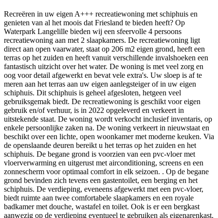
Recreëren in uw eigen A+++ recreatiewoning met schiphuis en
genieten van al het moois dat Friesland te bieden heeft? Op
Waterpark Langelille bieden wij een sfeervolle 4 persoons
recreatiewoning aan met 2 slaapkamers. De recreatiewoning ligt
direct aan open vaarwater, staat op 206 m2 eigen grond, heeft een
terras op het zuiden en heeft vanuit verschillende invalshoeken een
fantastisch uitzicht over het water. De woning is met veel zorg en
oog voor detail afgewerkt en bevat vele extra's. Uw sloep is af te
meren aan het terras aan uw eigen aanlegsteiger of in uw eigen
schiphuis. Dit schiphuis is geheel afgesloten, hetgeen veel
gebruiksgemak biedt. De recreatiewoning is geschikt voor eigen
gebruik en/of verhuur, is in 2022 opgeleverd en verkeert in
uitstekende staat. De woning wordt verkocht inclusief inventaris, op
enkele persoonlijke zaken na. De woning verkeert in nieuwstaat en
beschikt over een lichte, open woonkamer met moderne keuken. Via
de openslaande deuren bereikt u het terras op het zuiden en het
schiphuis. De begane grond is voorzien van een pvc-vloer met
vloerverwarming en uitgerust met airconditioning, screens en een
zonnescherm voor optimaal comfort in elk seizoen. . Op de begane
grond bevinden zich tevens een gastentoilet, een berging en het
schiphuis. De verdieping, eveneens afgewerkt met een pvc-vloer,
biedt ruimte aan twee comfortabele slaapkamers en een royale
badkamer met douche, wastafel en toilet. Ook is er een bergkast
aanwezig op de verdieping eventueel te gebruiken als eigenarenkast.