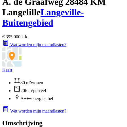
A. de Graafweg 2
8484 KM
Langelille
Langeville-
Buitengebied
€ 395.000 k.k.
Wat worden mijn maandlasten?
Kaart
80 m²
wonen
206 m²
perceel
A+++
energielabel
Wat worden mijn maandlasten?
Omschrijving