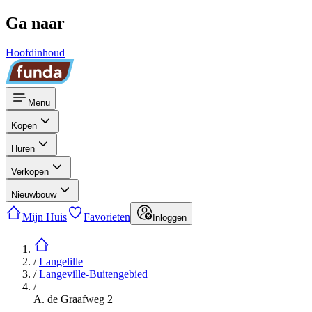
Ga naar
Hoofdinhoud
Menu
Kopen
Huren
Verkopen
Nieuwbouw
Mijn Huis
Favorieten
Inloggen
/
Langelille
/
Langeville-Buitengebied
/
A. de Graafweg 2