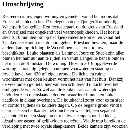
Omschrijving
Recreëren in uw eigen woning en genieten van al het moois dat
Friesland te bieden heeft? Gelegen aan de Tjonger/Kuunder ligt
Waterpark Langelille. Een recreatiepark op de grens van Friesland
en Overijssel met ongekend veel vaarmogelijkheden. Het kost u
slechts 10 minuten om op het Tjeukemeer te komen en vanaf het
Tjeukemeer kunt u met de boot geheel Friesland bevaren, maar de
andere kant op richting de Weerribben, staat ook tot uw
beschikking. Leuke plaatsen als Lemmer, Joure en Sneek zijn allen
binnen het half uur aan te rijden en vanuit Langelille bent u binnen
het uur in de Randstad. De woning: Deze in 2019 opgeleverde
woning is prachtig gelegen aan open vaarwater en staat op een
royale kavel van 430 m² eigen grond. De lichte en ruime
woonkamer met open keuken vormt het hart van het huis. Dankzij
de vele ramen geniet u hier van een schitterend uitzicht over het
omliggende water. Zowel aan de keuken- als aan de waterzijde
bevinden zich openslaande deuren, waardoor binnen en buiten
naadloos in elkaar overlopen. De houtkachel zorgt voor extra sfeer
en comfort tijdens de koudere dagen. Op de begane grond vindt u
daarnaast een badkamer met douche en wastafel, een separaat
gastentoilet en een slaapkamer met twee eenpersoonsbedden _
ideaal voor gasten of gelijkvloers recreëren. Via de trap bereikt u de
verdieping met twee royale slaapkamers. Beide kamers zijn voorzien