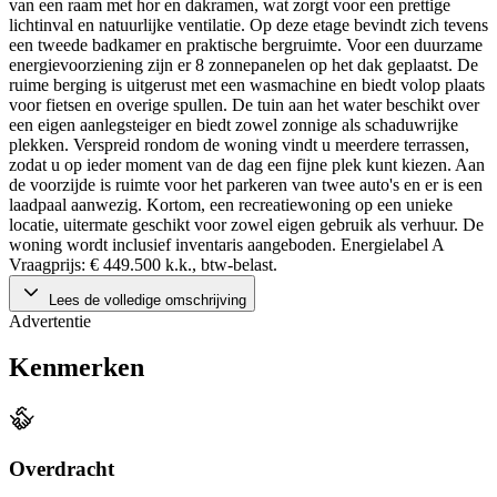
van een raam met hor en dakramen, wat zorgt voor een prettige
lichtinval en natuurlijke ventilatie. Op deze etage bevindt zich tevens
een tweede badkamer en praktische bergruimte. Voor een duurzame
energievoorziening zijn er 8 zonnepanelen op het dak geplaatst. De
ruime berging is uitgerust met een wasmachine en biedt volop plaats
voor fietsen en overige spullen. De tuin aan het water beschikt over
een eigen aanlegsteiger en biedt zowel zonnige als schaduwrijke
plekken. Verspreid rondom de woning vindt u meerdere terrassen,
zodat u op ieder moment van de dag een fijne plek kunt kiezen. Aan
de voorzijde is ruimte voor het parkeren van twee auto's en er is een
laadpaal aanwezig. Kortom, een recreatiewoning op een unieke
locatie, uitermate geschikt voor zowel eigen gebruik als verhuur. De
woning wordt inclusief inventaris aangeboden. Energielabel A
Vraagprijs: € 449.500 k.k., btw-belast.
Lees de volledige omschrijving
Advertentie
Kenmerken
Overdracht