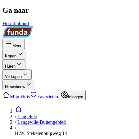
Ga naar
Hoofdinhoud
Menu
Kopen
Huren
Verkopen
Nieuwbouw
Mijn Huis
Favorieten
Inloggen
/
Langelille
/
Langeville-Buitengebied
/
H.W. Stekelenburgweg 14