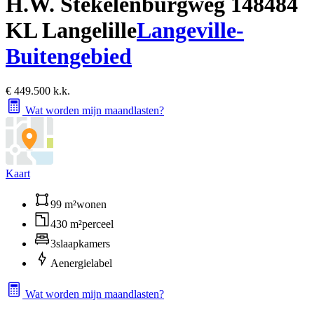
H.W. Stekelenburgweg 14
8484
KL Langelille
Langeville-
Buitengebied
€ 449.500 k.k.
Wat worden mijn maandlasten?
Kaart
99 m²
wonen
430 m²
perceel
3
slaapkamers
A
energielabel
Wat worden mijn maandlasten?