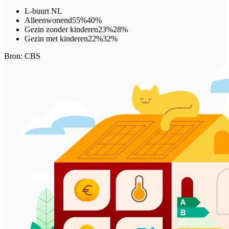
L-buurt
NL
Alleenwonend
55%
40%
Gezin zonder kinderen
23%
28%
Gezin met kinderen
22%
32%
Bron: CBS