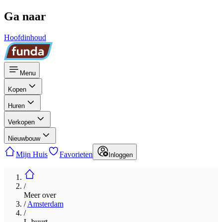
Ga naar
Hoofdinhoud
Menu
Kopen
Huren
Verkopen
Nieuwbouw
Mijn Huis
Favorieten
Inloggen
/
Meer over
/
Amsterdam
/
L-buurt