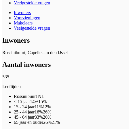
Veelgestelde vragen
Inwoners
Voorzieningen
Makelaars
Veelgestelde vragen
Inwoners
Rossinibuurt, Capelle aan den IJssel
Aantal inwoners
535
Leeftijden
Rossinibuurt
NL
< 15 jaar
14%
15%
15 - 24 jaar
11%
12%
25 - 44 jaar
16%
26%
45 - 64 jaar
33%
26%
65 jaar en ouder
26%
21%