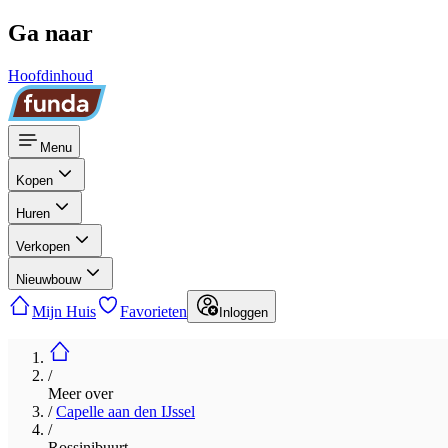
Ga naar
Hoofdinhoud
Menu
Kopen
Huren
Verkopen
Nieuwbouw
Mijn Huis
Favorieten
Inloggen
/
Meer over
/
Capelle aan den IJssel
/
Rossinibuurt