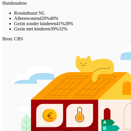
Huishoudens
Rossinibuurt
NL
Alleenwonend
20%
40%
Gezin zonder kinderen
41%
28%
Gezin met kinderen
39%
32%
Bron: CBS