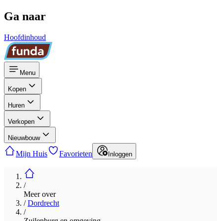
Ga naar
Hoofdinhoud
Menu
Kopen
Huren
Verkopen
Nieuwbouw
Mijn Huis
Favorieten
Inloggen
/
Meer over
/
Dordrecht
/
Zuilenburg en omgeving