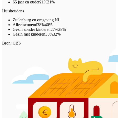
65 jaar en ouder
21%
21%
Huishoudens
Zuilenburg en omgeving
NL
Alleenwonend
38%
40%
Gezin zonder kinderen
27%
28%
Gezin met kinderen
35%
32%
Bron: CBS