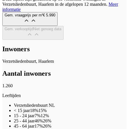
Verzetsliedenbuurt, Haarlem in de afgelopen 12 maanden.
Meer
informatie
Gem. vraagprijs per m²
€ 5.990
Gem. verkooptijd
Niet genoeg data
Inwoners
Verzetsliedenbuurt, Haarlem
Aantal inwoners
1.260
Leeftijden
Verzetsliedenbuurt
NL
< 15 jaar
18%
15%
15 - 24 jaar
7%
12%
25 - 44 jaar
46%
26%
45 - 64 jaar
17%
26%