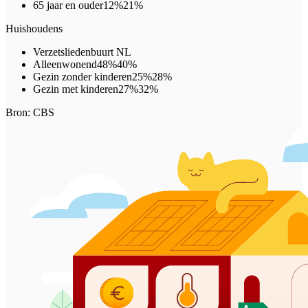
65 jaar en ouder
12%
21%
Huishoudens
Verzetsliedenbuurt
NL
Alleenwonend
48%
40%
Gezin zonder kinderen
25%
28%
Gezin met kinderen
27%
32%
Bron: CBS