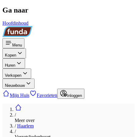
Ga naar
Hoofdinhoud
Menu
Kopen
Huren
Verkopen
Nieuwbouw
Mijn Huis
Favorieten
Inloggen
/
Meer over
/
Haarlem
/
Verzetsliedenbuurt