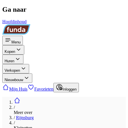
Ga naar
Hoofdinhoud
Menu
Kopen
Huren
Verkopen
Nieuwbouw
Mijn Huis
Favorieten
Inloggen
/
Meer over
/
Rijnsburg
/
Kleipetten