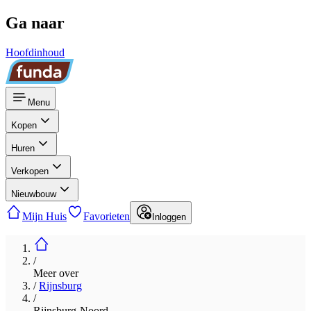
Ga naar
Hoofdinhoud
Menu
Kopen
Huren
Verkopen
Nieuwbouw
Mijn Huis
Favorieten
Inloggen
/
Meer over
/
Rijnsburg
/
Rijnsburg-Noord