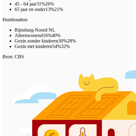
45 - 64 jaar
31%
26%
65 jaar en ouder
13%
21%
Huishoudens
Rijnsburg-Noord
NL
Alleenwonend
16%
40%
Gezin zonder kinderen
30%
28%
Gezin met kinderen
54%
32%
Bron: CBS