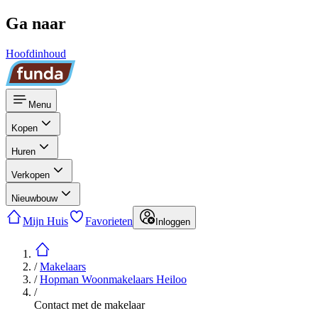
Ga naar
Hoofdinhoud
Menu
Kopen
Huren
Verkopen
Nieuwbouw
Mijn Huis
Favorieten
Inloggen
/
Makelaars
/
Hopman Woonmakelaars Heiloo
/
Contact met de makelaar