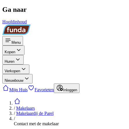
Ga naar
Hoofdinhoud
Menu
Kopen
Huren
Verkopen
Nieuwbouw
Mijn Huis
Favorieten
Inloggen
/
Makelaars
/
Makelaardij de Parel
/
Contact met de makelaar