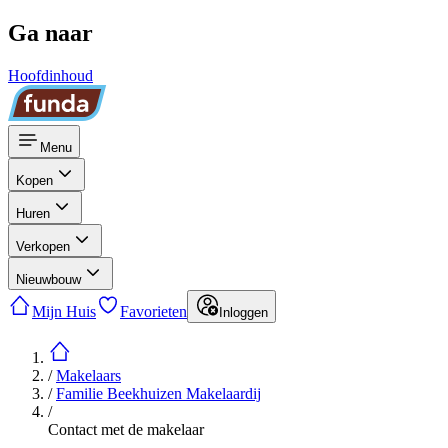
Ga naar
Hoofdinhoud
Menu
Kopen
Huren
Verkopen
Nieuwbouw
Mijn Huis
Favorieten
Inloggen
/
Makelaars
/
Familie Beekhuizen Makelaardij
/
Contact met de makelaar