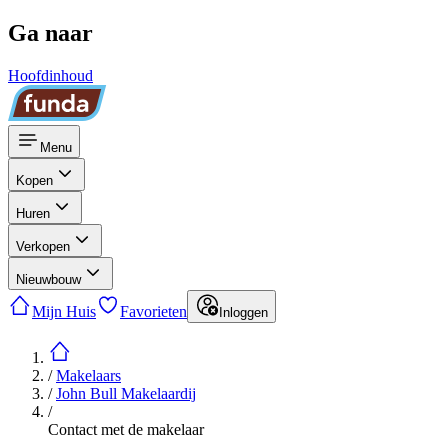
Ga naar
Hoofdinhoud
Menu
Kopen
Huren
Verkopen
Nieuwbouw
Mijn Huis
Favorieten
Inloggen
/
Makelaars
/
John Bull Makelaardij
/
Contact met de makelaar