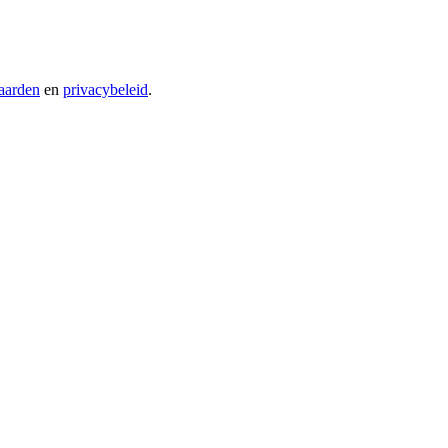
aarden
en
privacybeleid
.