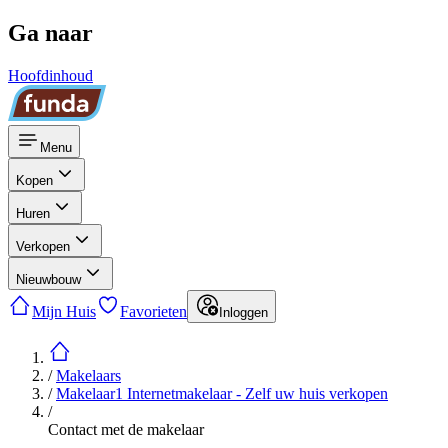
Ga naar
Hoofdinhoud
Menu
Kopen
Huren
Verkopen
Nieuwbouw
Mijn Huis
Favorieten
Inloggen
/
Makelaars
/
Makelaar1 Internetmakelaar - Zelf uw huis verkopen
/
Contact met de makelaar