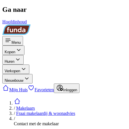
Ga naar
Hoofdinhoud
Menu
Kopen
Huren
Verkopen
Nieuwbouw
Mijn Huis
Favorieten
Inloggen
/
Makelaars
/
Fraai makelaardij & woonadvies
/
Contact met de makelaar