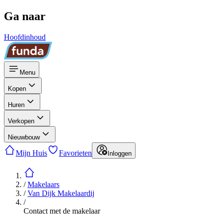
Ga naar
Hoofdinhoud
Menu
Kopen
Huren
Verkopen
Nieuwbouw
Mijn Huis
Favorieten
Inloggen
/
Makelaars
/
Van Dijk Makelaardij
/
Contact met de makelaar