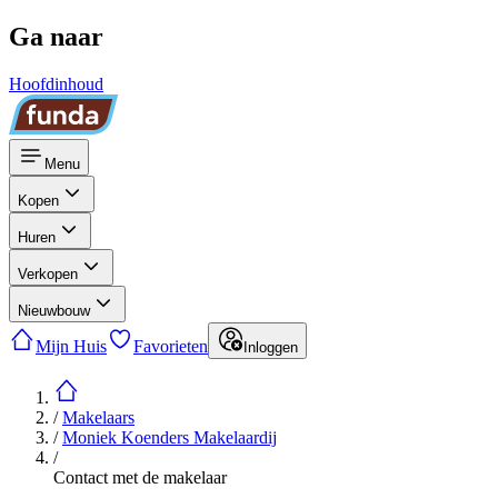
Ga naar
Hoofdinhoud
Menu
Kopen
Huren
Verkopen
Nieuwbouw
Mijn Huis
Favorieten
Inloggen
/
Makelaars
/
Moniek Koenders Makelaardij
/
Contact met de makelaar