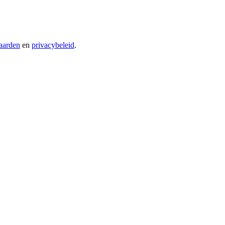
aarden
en
privacybeleid
.