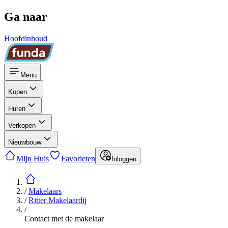
Ga naar
Hoofdinhoud
Menu
Kopen
Huren
Verkopen
Nieuwbouw
Mijn Huis
Favorieten
Inloggen
/
Makelaars
/
Ritter Makelaardij
/
Contact met de makelaar