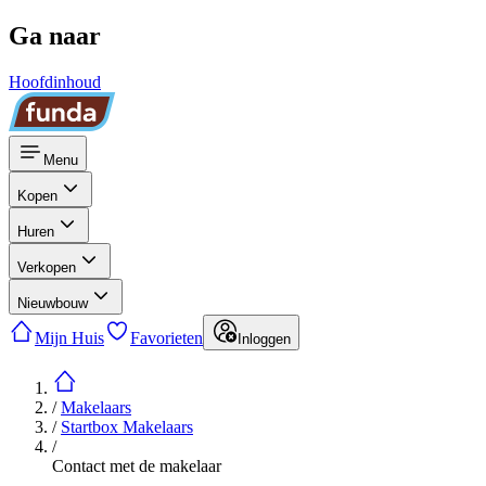
Ga naar
Hoofdinhoud
Menu
Kopen
Huren
Verkopen
Nieuwbouw
Mijn Huis
Favorieten
Inloggen
/
Makelaars
/
Startbox Makelaars
/
Contact met de makelaar