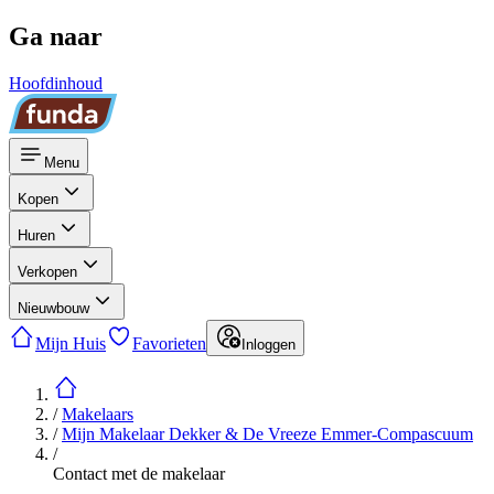
Ga naar
Hoofdinhoud
Menu
Kopen
Huren
Verkopen
Nieuwbouw
Mijn Huis
Favorieten
Inloggen
/
Makelaars
/
Mijn Makelaar Dekker & De Vreeze Emmer-Compascuum
/
Contact met de makelaar