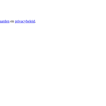
aarden
en
privacybeleid
.