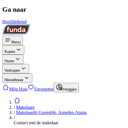
Ga naar
Hoofdinhoud
Menu
Kopen
Huren
Verkopen
Nieuwbouw
Mijn Huis
Favorieten
Inloggen
/
Makelaars
/
Makelaardij Gorredijk, Annelies Atsma
/
Contact met de makelaar