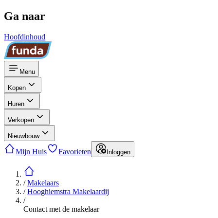
Ga naar
Hoofdinhoud
Menu
Kopen
Huren
Verkopen
Nieuwbouw
Mijn Huis
Favorieten
Inloggen
/
Makelaars
/
Hooghiemstra Makelaardij
/
Contact met de makelaar