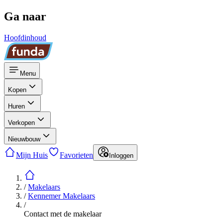
Ga naar
Hoofdinhoud
Menu
Kopen
Huren
Verkopen
Nieuwbouw
Mijn Huis
Favorieten
Inloggen
/
Makelaars
/
Kennemer Makelaars
/
Contact met de makelaar