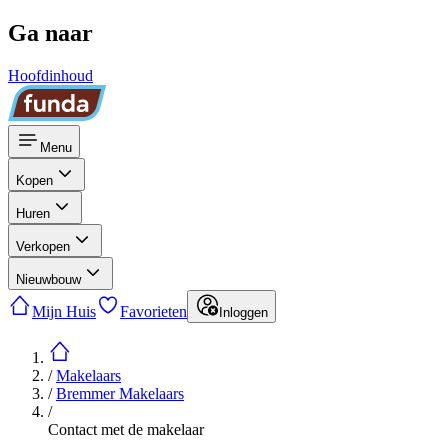
Ga naar
Hoofdinhoud
Menu
Kopen
Huren
Verkopen
Nieuwbouw
Mijn Huis
Favorieten
Inloggen
/
Makelaars
/
Bremmer Makelaars
/
Contact met de makelaar