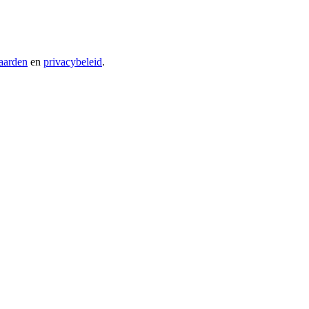
aarden
en
privacybeleid
.