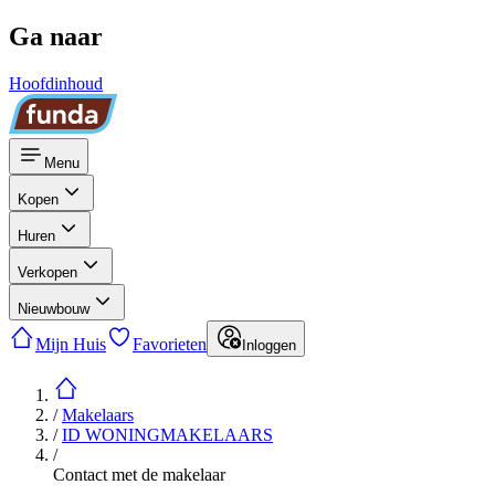
Ga naar
Hoofdinhoud
Menu
Kopen
Huren
Verkopen
Nieuwbouw
Mijn Huis
Favorieten
Inloggen
/
Makelaars
/
ID WONINGMAKELAARS
/
Contact met de makelaar