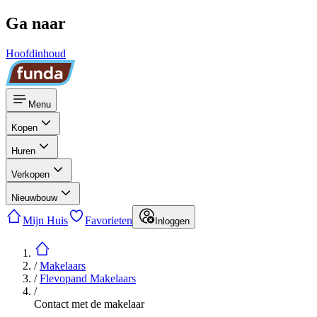
Ga naar
Hoofdinhoud
Menu
Kopen
Huren
Verkopen
Nieuwbouw
Mijn Huis
Favorieten
Inloggen
/
Makelaars
/
Flevopand Makelaars
/
Contact met de makelaar