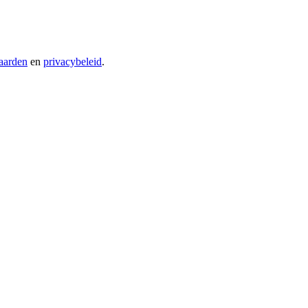
aarden
en
privacybeleid
.