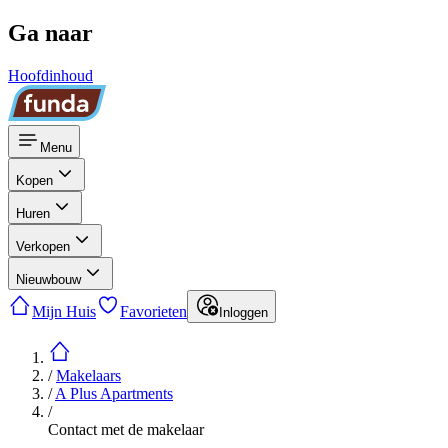
Ga naar
Hoofdinhoud
Menu
Kopen
Huren
Verkopen
Nieuwbouw
Mijn Huis
Favorieten
Inloggen
/
Makelaars
/
A Plus Apartments
/
Contact met de makelaar