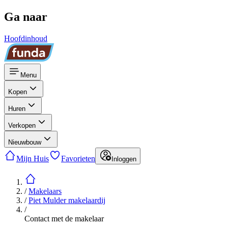
Ga naar
Hoofdinhoud
Menu
Kopen
Huren
Verkopen
Nieuwbouw
Mijn Huis
Favorieten
Inloggen
/
Makelaars
/
Piet Mulder makelaardij
/
Contact met de makelaar