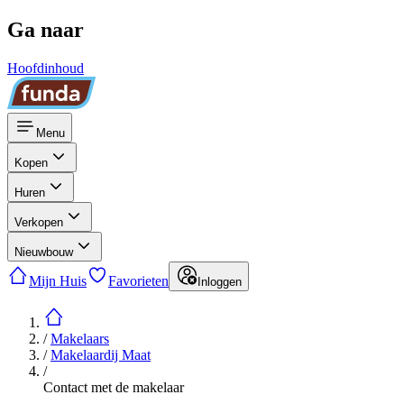
Ga naar
Hoofdinhoud
Menu
Kopen
Huren
Verkopen
Nieuwbouw
Mijn Huis
Favorieten
Inloggen
/
Makelaars
/
Makelaardij Maat
/
Contact met de makelaar