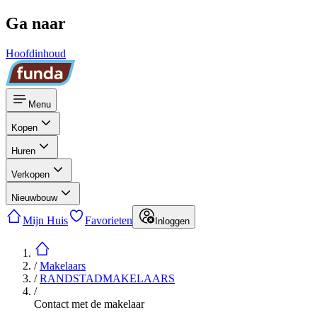
Ga naar
Hoofdinhoud
Menu
Kopen
Huren
Verkopen
Nieuwbouw
Mijn Huis
Favorieten
Inloggen
/
Makelaars
/
RANDSTADMAKELAARS
/
Contact met de makelaar