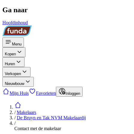
Ga naar
Hoofdinhoud
Menu
Kopen
Huren
Verkopen
Nieuwbouw
Mijn Huis
Favorieten
Inloggen
/
Makelaars
/
De Bruyn en Tak NVM Makelaardij
/
Contact met de makelaar