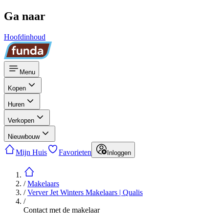
Ga naar
Hoofdinhoud
Menu
Kopen
Huren
Verkopen
Nieuwbouw
Mijn Huis
Favorieten
Inloggen
/
Makelaars
/
Verver Jet Winters Makelaars | Qualis
/
Contact met de makelaar