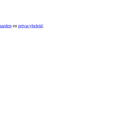
aarden
en
privacybeleid
.