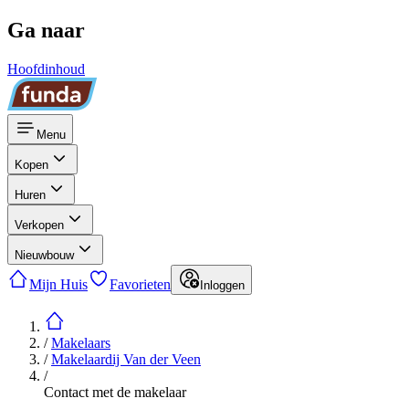
Ga naar
Hoofdinhoud
Menu
Kopen
Huren
Verkopen
Nieuwbouw
Mijn Huis
Favorieten
Inloggen
/
Makelaars
/
Makelaardij Van der Veen
/
Contact met de makelaar