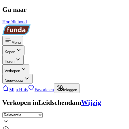
Ga naar
Hoofdinhoud
Menu
Kopen
Huren
Verkopen
Nieuwbouw
Mijn Huis
Favorieten
Inloggen
Verkopen in
Leidschendam
Wijzig