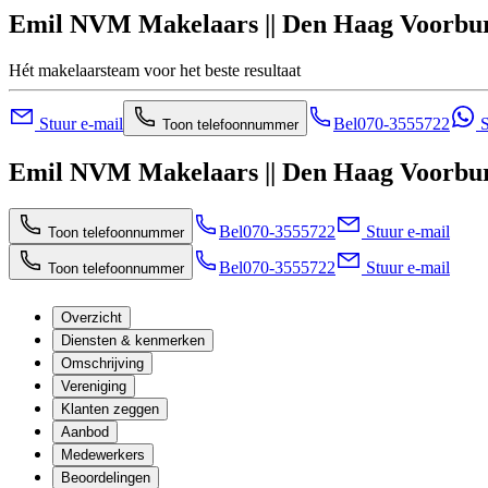
Emil NVM Makelaars || Den Haag Voorbu
Hét makelaarsteam voor het beste resultaat
Stuur e-mail
Bel
070-3555722
S
Toon telefoonnummer
Emil NVM Makelaars || Den Haag Voorbu
Bel
070-3555722
Stuur e-mail
Toon telefoonnummer
Bel
070-3555722
Stuur e-mail
Toon telefoonnummer
Overzicht
Diensten & kenmerken
Omschrijving
Vereniging
Klanten zeggen
Aanbod
Medewerkers
Beoordelingen