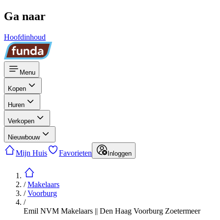
Ga naar
Hoofdinhoud
Menu
Kopen
Huren
Verkopen
Nieuwbouw
Mijn Huis
Favorieten
Inloggen
/
Makelaars
/
Voorburg
/
Emil NVM Makelaars || Den Haag Voorburg Zoetermeer