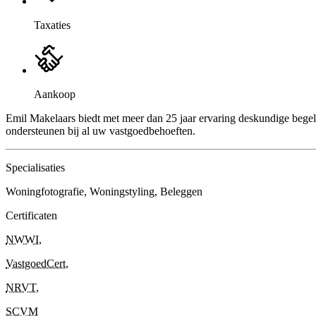
Taxaties
Aankoop
Emil Makelaars biedt met meer dan 25 jaar ervaring deskundige bege
ondersteunen bij al uw vastgoedbehoeften.
Specialisaties
Woningfotografie, Woningstyling, Beleggen
Certificaten
NWWI
,
VastgoedCert
,
NRVT
,
SCVM