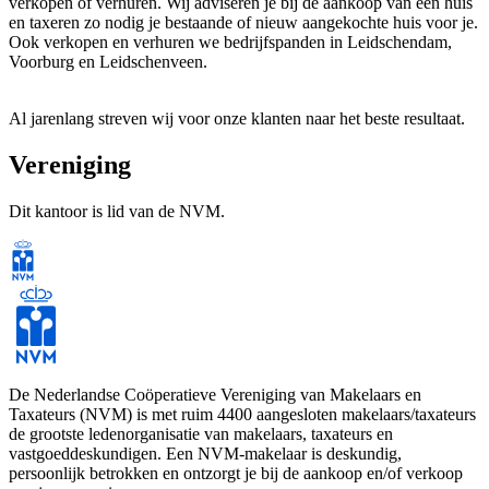
verkopen of verhuren. Wij adviseren je bij de aankoop van een huis
en taxeren zo nodig je bestaande of nieuw aangekochte huis voor je.
Ook verkopen en verhuren we bedrijfspanden in Leidschendam,
Voorburg en Leidschenveen.
Al jarenlang streven wij voor onze klanten naar het beste resultaat.
Wij denken mee, adviseren en zetten net dat stapje extra. Informeel
en persoonlijk. Wij onderscheiden ons door onze service en ons
Vereniging
brede netwerk. Als onze klanten tevreden zijn, dan zijn wij dat ook.
Daarin gaan wij tot het uiterste!
Dit kantoor is lid van de NVM.
De Nederlandse Coöperatieve Vereniging van Makelaars en
Taxateurs (NVM) is met ruim 4400 aangesloten makelaars/taxateurs
de grootste ledenorganisatie van makelaars, taxateurs en
vastgoeddeskundigen. Een NVM-makelaar is deskundig,
persoonlijk betrokken en ontzorgt je bij de aankoop en/of verkoop