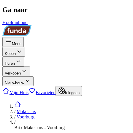
Ga naar
Hoofdinhoud
Menu
Kopen
Huren
Verkopen
Nieuwbouw
Mijn Huis
Favorieten
Inloggen
/
Makelaars
/
Voorburg
/
Brix Makelaars - Voorburg