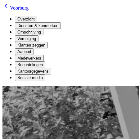
Voorburg
Overzicht
Diensten & kenmerken
Omschrijving
Vereniging
Klanten zeggen
Aanbod
Medewerkers
Beoordelingen
Kantoorgegevens
Sociale media