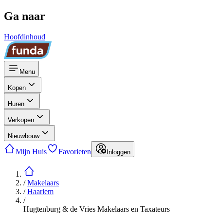
Ga naar
Hoofdinhoud
Menu
Kopen
Huren
Verkopen
Nieuwbouw
Mijn Huis
Favorieten
Inloggen
/
Makelaars
/
Haarlem
/
Hugtenburg & de Vries Makelaars en Taxateurs