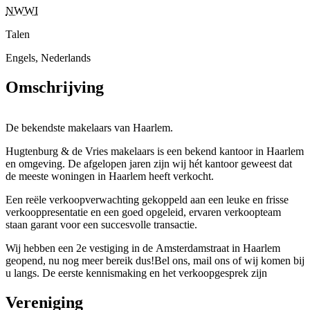
NWWI
Talen
Engels, Nederlands
Omschrijving
De bekendste makelaars van Haarlem.
Hugtenburg & de Vries makelaars is een bekend kantoor in Haarlem
en omgeving. De afgelopen jaren zijn wij hét kantoor geweest dat
de meeste woningen in Haarlem heeft verkocht.
Een reële verkoopverwachting gekoppeld aan een leuke en frisse
verkooppresentatie en een goed opgeleid, ervaren verkoopteam
staan garant voor een succesvolle transactie.
Wij hebben een 2e vestiging in de Amsterdamstraat in Haarlem
geopend, nu nog meer bereik dus!Bel ons, mail ons of wij komen bij
u langs. De eerste kennismaking en het verkoopgesprek zijn
sowieso gratis.Heldere afspraken, een helder tarief, een enthousiaste
makelaar.
Vereniging