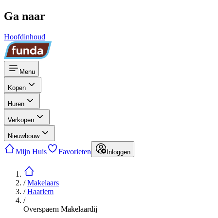
Ga naar
Hoofdinhoud
Menu
Kopen
Huren
Verkopen
Nieuwbouw
Mijn Huis
Favorieten
Inloggen
/
Makelaars
/
Haarlem
/
Overspaern Makelaardij