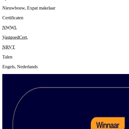
Nieuwbouw, Expat makelaar
Certificaten
NWWI
,
VastgoedCert
,
NRVT
Talen
Engels, Nederlands