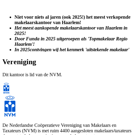
Niet voor niets al jaren (ook 2025!) het meest verkopende
makelaarskantoor van Haarlem!
Het meest aankopende makelaarskantoor van Haarlem in
2025!
Door Funda in 2025 uitgeroepen als 'Topmakelaar Regio
Haarlem'!
In 2025contvingen wij het kenmerk 'uitstekende makelaar'
(Bron: Wie is de Beste Makelaar)
Vereniging
Dit kantoor is lid van de NVM.
Al sinds Overspaern Makelaardij in het jaar 1997 is gestart staan we
in Haarlem en omstreken bekend als een sociaal en mensgericht
makelaarskantoor. We hebben klanten die al jaren intensief met ons
samenwerken. De afgelopen 15 jaar staan we in de top van meest
(succesvolle) verkopende en aankopende makelaarskantoren van
Haarlem en omgeving. Dat in combinatie met onze torenhoge
klanttevredenheidcijfers, laat ons zien dat we onze klanten écht
begrijpen en dat onze klanten onze dienstverlening waarderen.
De Nederlandse Coöperatieve Vereniging van Makelaars en
Taxateurs (NVM) is met ruim 4400 aangesloten makelaars/taxateurs
De Overspaern makelaar zet jou, samen met jouw woning, op 1!