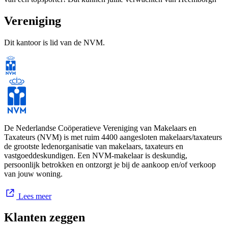
Makelaars Nieuw-Vennep. Gedreven, betrokken, enthousiast en
altijd gaan voor het beste resultaat! Geen 9 tot 5 mentaliteit, maar
Vereniging
altijd klaar staan voor de klant. Een huis verkopen is namelijk een
grote stap en brengt regelmatig spannende periodes met zich mee.
Dit kantoor is lid van de NVM.
Door ons grote netwerk en de intensieve samenwerking van onze
vier vestigingen zetten jullie de woning niet alleen te koop in jullie
woonplaats, maar bereik je gelijk alle omliggende regio’s.
Verkoop, aankoop & taxatie, wij zijn er voor jou!
Voor meer informatie, neem eens een kijkje op www.heemborgh.nl
of neem contact met ons op voor een vrijblijvend
De Nederlandse Coöperatieve Vereniging van Makelaars en
kennismakingsgesprek.
Taxateurs (NVM) is met ruim 4400 aangesloten makelaars/taxateurs
de grootste ledenorganisatie van makelaars, taxateurs en
vastgoeddeskundigen. Een NVM-makelaar is deskundig,
persoonlijk betrokken en ontzorgt je bij de aankoop en/of verkoop
van jouw woning.
Lees meer
Klanten zeggen