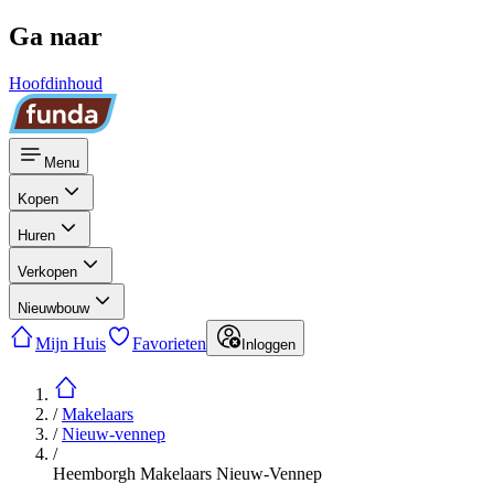
Ga naar
Hoofdinhoud
Menu
Kopen
Huren
Verkopen
Nieuwbouw
Mijn Huis
Favorieten
Inloggen
/
Makelaars
/
Nieuw-vennep
/
Heemborgh Makelaars Nieuw-Vennep