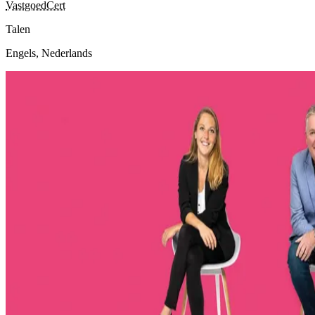
VastgoedCert
Talen
Engels, Nederlands