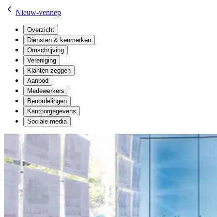
Nieuw-vennep
Overzicht
Diensten & kenmerken
Omschrijving
Vereniging
Klanten zeggen
Aanbod
Medewerkers
Beoordelingen
Kantoorgegevens
Sociale media