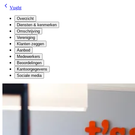
Vught
Overzicht
Diensten & kenmerken
Omschrijving
Vereniging
Klanten zeggen
Aanbod
Medewerkers
Beoordelingen
Kantoorgegevens
Sociale media