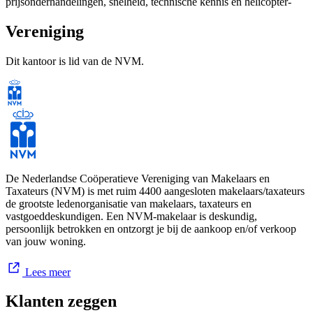
prijsonderhandelingen, snelheid, technische kennis en helicopter-
view over de regio. Maar wij voegen daaraan toe: inlevings- en
aanpassingsvermogen, betrouwbaaheid, integriteit en bovenal
Vereniging
mensenkennis. Want is de essentie van wonen niet het leven op een
plek die aansluit op uw identiteit?
Dit kantoor is lid van de NVM.
buro t'sas: met verstand van mensen, met verstand van huizen; met
oog voor emotie en lifestyle in relatie tot wonen, met oog voor
detail. Voor woningen van stad tot land, van appartement en
nieuwbouw tot dorpshuis en boerderij in de regio Vught en
omstreken. Voor huizenbezitters die snel en voor de juiste prijs hun
woning kwijt willen. Voor kopers die een paar ton te besteden
hebben, of heel veel meer. Ondersteund door een professioneel team
van ervaren medewerkers, ook mensen met stuk voor stuk kennis
van zaken binnens- en buitenshuis.
De Nederlandse Coöperatieve Vereniging van Makelaars en
Taxateurs (NVM) is met ruim 4400 aangesloten makelaars/taxateurs
de grootste ledenorganisatie van makelaars, taxateurs en
vastgoeddeskundigen. Een NVM-makelaar is deskundig,
persoonlijk betrokken en ontzorgt je bij de aankoop en/of verkoop
van jouw woning.
Lees meer
Klanten zeggen