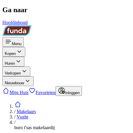
Ga naar
Hoofdinhoud
Menu
Kopen
Huren
Verkopen
Nieuwbouw
Mijn Huis
Favorieten
Inloggen
/
Makelaars
/
Vught
/
buro t'sas makelaardij