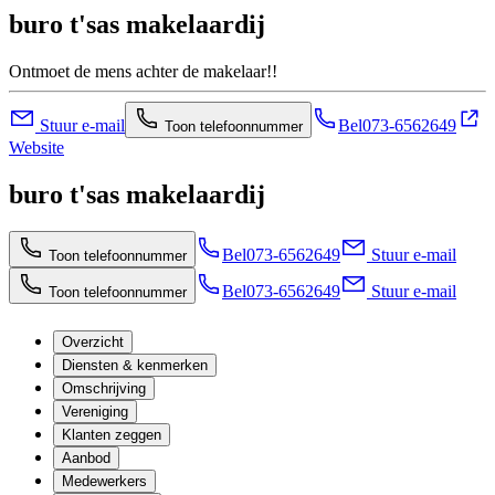
buro t'sas makelaardij
Ontmoet de mens achter de makelaar!!
Stuur e-mail
Bel
073-6562649
Toon telefoonnummer
Website
buro t'sas makelaardij
Bel
073-6562649
Stuur e-mail
Toon telefoonnummer
Bel
073-6562649
Stuur e-mail
Toon telefoonnummer
Overzicht
Diensten & kenmerken
Omschrijving
Vereniging
Klanten zeggen
Aanbod
Medewerkers